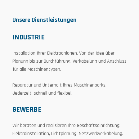
Unsere Dienstleistungen
Unsere Dienstleistungen
INDUSTRIE
PRIVAT
Installation Ihrer Elektroanlagen. Von der Idee über
Hochwertige und energieeffiziente Elektroinstallationen
Planung bis zur Durchführung. Verkabelung und Anschluss
für Ihren Neu- oder Umbau.
für alle Maschinentypen.
Stilvolle und zeitlose Beleuchtungsplanung und
Reparatur und Unterhalt ihres Maschinenparks.
Lichtsysteme für Ihren Innen und Außenbereich.
Jederzeit, schnell und flexibel.
Komfort und Sicherheit im Zuhause der Zukunft:
GEWERBE
Steuern Sie Beleuchtung, Rolläden, Heizung oder
Alarmanlage per Smartphone oder Tablet. Wir beraten
und installieren alle Bus-Systeme nach KNX-Standard für
Wir beraten und realisieren Ihre Geschäftseinrichtung:
ihr Smarthome.
Elektroinstallation, Lichtplanung, Netzwerkverkabelung.