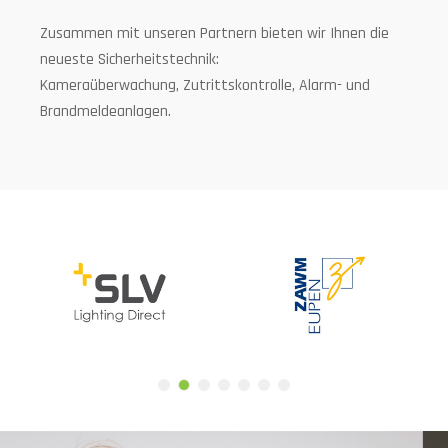
Planen Sie den Verkauf Ihres Hauses oder Ihrer
Zusammen mit unseren Partnern bieten wir Ihnen die
Wohnung? Dann benötigen Sie ein
neueste Sicherheitstechnik:
Konformitätszertifikat. Wir beraten und machen Ihre
Kameraüberwachung, Zutrittskontrolle, Alarm- und
Elektroinstallationen gesetzeskonform.
Brandmeldeanlagen.